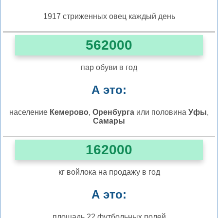
1917
стриженных овец каждый день
562000
пар обуви в год
А это:
население
Кемерово
,
Оренбурга
или половина
Уфы
,
Самары
162000
кг войлока на продажу в год
А это:
площадь
22
футбольных полей